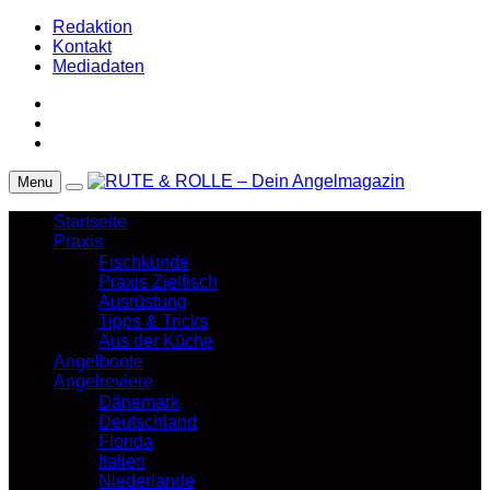
Redaktion
Kontakt
Mediadaten
Menu
Startseite
Praxis
Fischkunde
Praxis Zielfisch
Ausrüstung
Tipps & Tricks
Aus der Küche
Angelboote
Angelreviere
Dänemark
Deutschland
Florida
Italien
Niederlande