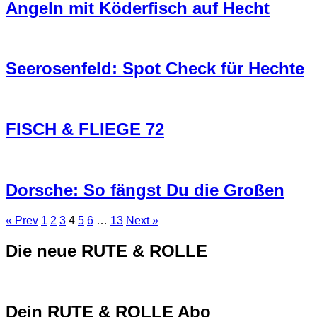
Angeln mit Köderfisch auf Hecht
Seerosenfeld: Spot Check für Hechte
FISCH & FLIEGE 72
Dorsche: So fängst Du die Großen
« Prev
1
2
3
4
5
6
…
13
Next »
Die neue RUTE & ROLLE
Dein RUTE & ROLLE Abo