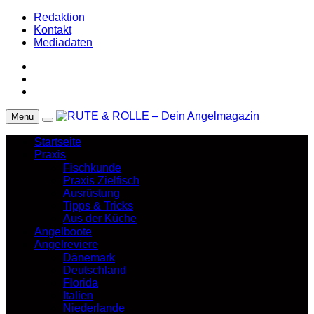
Redaktion
Kontakt
Mediadaten
Menu
Startseite
Praxis
Fischkunde
Praxis Zielfisch
Ausrüstung
Tipps & Tricks
Aus der Küche
Angelboote
Angelreviere
Dänemark
Deutschland
Florida
Italien
Niederlande