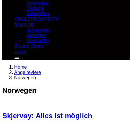
Norwegen
Portugal
Schweden
ANGLERBOARD TV
Mach mit!
Jungangler
Lesertest
Newsletter
Zu den Shops
Login
Home
Angelreviere
Norwegen
Norwegen
Skjervøy: Alles ist möglich