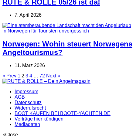
RUTE & ROLLE 05/26 ist da!
7. April 2026
Norwegen: Wohin steuert Norwegens
Angeltourismus?
11. März 2026
« Prev
1
2
3
4
…
72
Next »
Impressum
AGB
Datenschutz
Widerrufsrecht
BOOT KAUFEN BEI BOOTE-YACHTEN.DE
Verträge hier kündigen
Mediadaten
×
Close