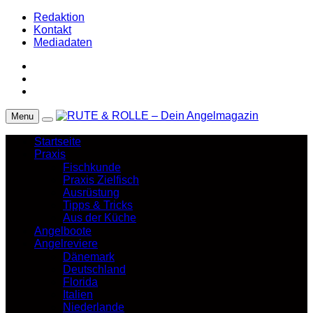
Redaktion
Kontakt
Mediadaten
Menu
Startseite
Praxis
Fischkunde
Praxis Zielfisch
Ausrüstung
Tipps & Tricks
Aus der Küche
Angelboote
Angelreviere
Dänemark
Deutschland
Florida
Italien
Niederlande