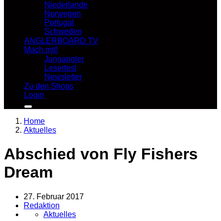
Niederlande
Norwegen
Portugal
Schweden
ANGLERBOARD TV
Mach mit!
Jungangler
Lesertest
Newsletter
Zu den Shops
Login
Home
Aktuelles
Abschied von Fly Fishers
Dream
27. Februar 2017
Redaktion
Aktuelles