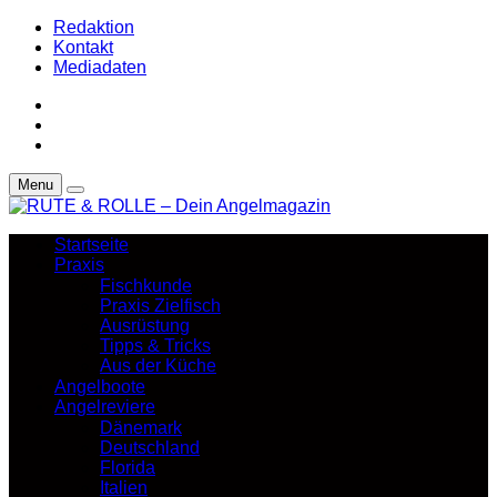
Redaktion
Kontakt
Mediadaten
Menu
Startseite
Praxis
Fischkunde
Praxis Zielfisch
Ausrüstung
Tipps & Tricks
Aus der Küche
Angelboote
Angelreviere
Dänemark
Deutschland
Florida
Italien