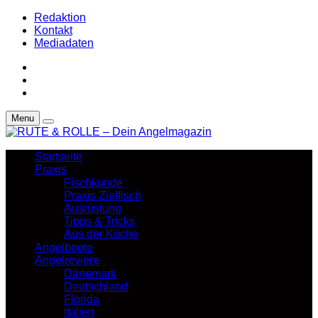
Redaktion
Kontakt
Mediadaten
Menu
Startseite
Praxis
Fischkunde
Praxis Zielfisch
Ausrüstung
Tipps & Tricks
Aus der Küche
Angelboote
Angelreviere
Dänemark
Deutschland
Florida
Italien