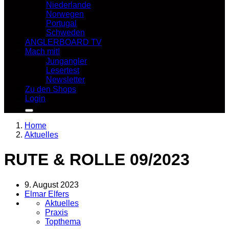
Niederlande
Norwegen
Portugal
Schweden
ANGLERBOARD TV
Mach mit!
Jungangler
Lesertest
Newsletter
Zu den Shops
Login
Home
Aktuelles
RUTE & ROLLE 09/2023
9. August 2023
Elmar Elfers
Aktuelles
Praxis
Topthema