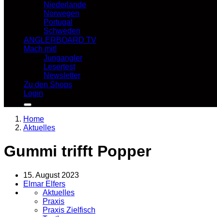
Niederlande
Norwegen
Portugal
Schweden
ANGLERBOARD TV
Mach mit!
Jungangler
Lesertest
Newsletter
Zu den Shops
Login
Home
Aktuelles
Gummi trifft Popper
15. August 2023
Elmar Elfers
Aktuelles
Praxis
Praxis Zielfisch