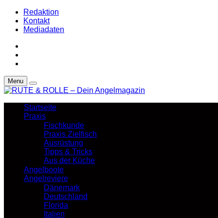
Redaktion
Kontakt
Mediadaten
Menu
Startseite
Praxis
Fischkunde
Praxis Zielfisch
Ausrüstung
Tipps & Tricks
Aus der Küche
Angelboote
Angelreviere
Dänemark
Deutschland
Florida
Italien