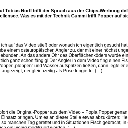
 Tobias Norff trifft der Spruch aus der Chips-Werbung def
nsee. Was es mit der Technik Gummi trifft Popper auf sich h
ich auf das Video stieß oder wonach ich eigentlich gesucht hatt
ube einem osteuropäischen Angler zu, der mit einer höchst ung
gebunden. An das andere Öhr des Oberflächenköders wurde ein 
ich ganz schön fängig! Der Angler in dem Video fing einen Fi
Popper „ploppen“ und Wasser aufspritzen ließen, dann legte er
gezeigt, der gleichzeitig als Pose fungierte. (…)
sofort die Original-Popper aus dem Video – Popla Popper genannt.
 Einsatz bringen. Um es an dieser Stelle etwas abzukürzen: Heu
hon so manchen Tag gerettet und in Situationen Fisch gebracht,
ch ein wenig modifiziert werden. (…)