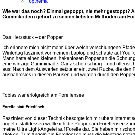
Topthema
Wie war das noch? Einmal gepoppt, nie mehr gestoppt? Auf
Gummiködern gehört zu seinen liebsten Methoden am Forelle
Das Herzstück – der Popper
Ich erinnere mich nicht mehr, über welch verschlungene Pfade 
Wintertag fasziniert vor meinem Laptop und schaute auf YouT
Mann hatte einen kleinen, hakenlosen Popper an die Schnur 
eine winzige Gummimade. Ganz schön schräg – und offensichtl
aus: Nach dem Auswerfen setzte er ein, zwei Rucke, die den 
ausnahmslos in diesen Pausen und wurden durch den Popper an
Tobias war erfolgreich am Forellensee
Forelle statt Friedfisch
Fasziniert von dieser Technik besorgte ich mir übers Internet 
angeln, stattdessen wollte ich die Popper am Forellensee zum
meine Ultra Light-Angelei auf Forelle dar. Sie haben mir sc
stießen. Zum Angeln am Forellensee muss die Montage natürli