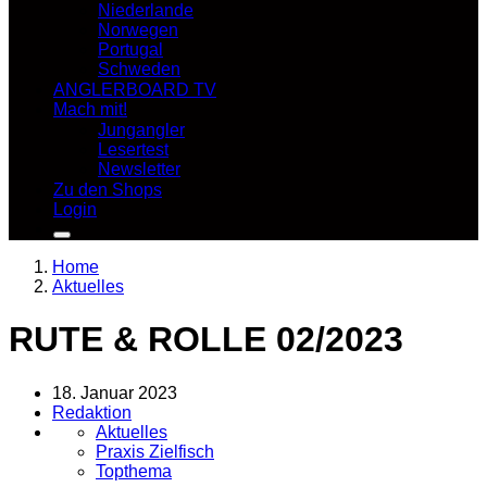
Niederlande
Norwegen
Portugal
Schweden
ANGLERBOARD TV
Mach mit!
Jungangler
Lesertest
Newsletter
Zu den Shops
Login
Home
Aktuelles
RUTE & ROLLE 02/2023
18. Januar 2023
Redaktion
Aktuelles
Praxis Zielfisch
Topthema