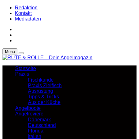
Redaktion
Kontakt
Mediadaten
Menu
Startseite
Praxis
Fischkunde
Praxis Zielfisch
Ausrüstung
Tipps & Tricks
Aus der Küche
Angelboote
Angelreviere
Dänemark
Deutschland
Florida
Italien