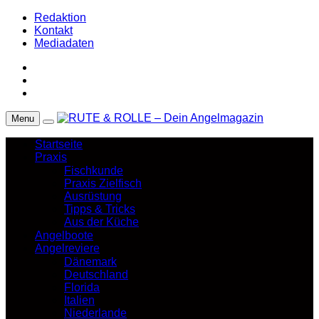
Redaktion
Kontakt
Mediadaten
Menu
Startseite
Praxis
Fischkunde
Praxis Zielfisch
Ausrüstung
Tipps & Tricks
Aus der Küche
Angelboote
Angelreviere
Dänemark
Deutschland
Florida
Italien
Niederlande