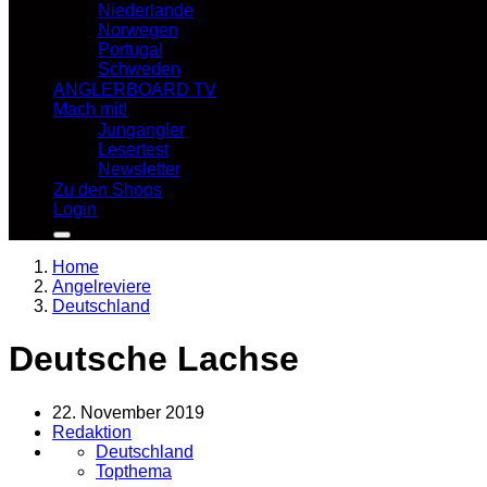
Niederlande
Norwegen
Portugal
Schweden
ANGLERBOARD TV
Mach mit!
Jungangler
Lesertest
Newsletter
Zu den Shops
Login
Home
Angelreviere
Deutschland
Deutsche Lachse
22. November 2019
Redaktion
Deutschland
Topthema