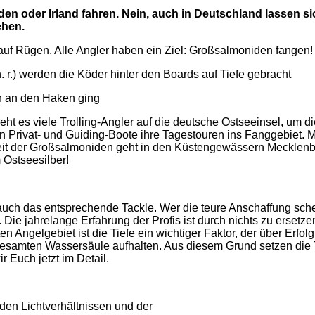
 oder Irland fahren. Nein, auch in Deutschland lassen si
ehen.
 auf Rügen. Alle Angler haben ein Ziel: Großsalmoniden fangen!
 r.) werden die Köder hinter den Boards auf Tiefe gebracht
n an den Haken ging
ht es viele Trolling-Angler auf die deutsche Ostseeinsel, um d
 Privat- und Guiding-Boote ihre Tagestouren ins Fanggebiet. M
eit der Großsalmoniden geht in den Küstengewässern Mecklen
 Ostseesilber!
 das entsprechende Tackle. Wer die teure Anschaffung scheut, 
 Die jahrelange Erfahrung der Profis ist durch nichts zu erset
 Angelgebiet ist die Tiefe ein wichtiger Faktor, der über Erfol
gesamten Wassersäule aufhalten. Aus diesem Grund setzen die Tro
 Euch jetzt im Detail.
 den Lichtverhältnissen und der