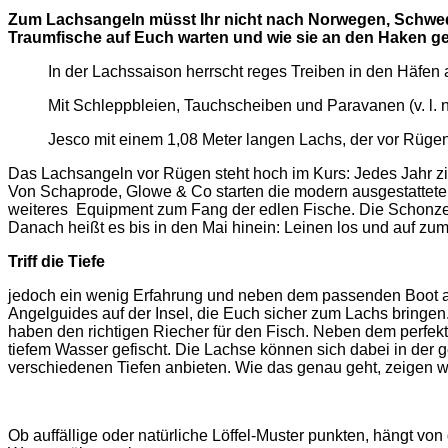
Zum Lachsangeln müsst Ihr nicht nach Norwegen, Schweden
Traumfische auf Euch warten und wie sie an den Haken g
In der Lachssaison herrscht reges Treiben in den Häfen
Mit Schleppbleien, Tauchscheiben und Paravanen (v. l. n.
Jesco mit einem 1,08 Meter langen Lachs, der vor Rüge
Das Lachsangeln vor Rügen steht hoch im Kurs: Jedes Jahr zie
Von Schaprode, Glowe & Co starten die modern ausgestatteten
weiteres Equipment zum Fang der edlen Fische. Die Schonz
Danach heißt es bis in den Mai hinein: Leinen los und auf zum
Triff die Tiefe
jedoch ein wenig Erfahrung und neben dem passenden Boot auch
Angelguides auf der Insel, die Euch sicher zum Lachs bringen.
haben den richtigen Riecher für den Fisch. Neben dem perfekten
tiefem Wasser gefischt. Die Lachse können sich dabei in der 
verschiedenen Tiefen anbieten. Wie das genau geht, zeigen wir
Ob auffällige oder natürliche Löffel-Muster punkten, hängt von