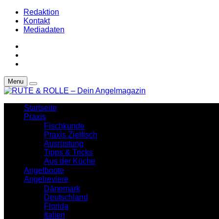
Redaktion
Kontakt
Mediadaten
Menu
Startseite
Praxis
Fischkunde
Praxis Zielfisch
Ausrüstung
Tipps & Tricks
Aus der Küche
Angelboote
Angelreviere
Dänemark
Deutschland
Florida
Italien