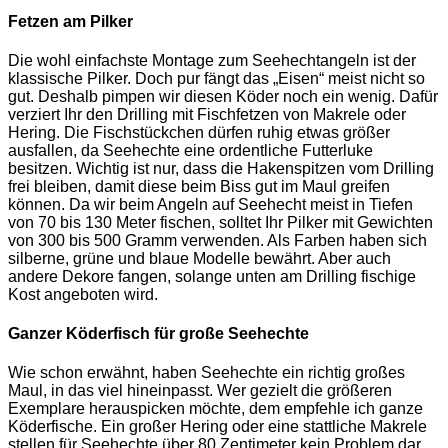
Fetzen am Pilker
Die wohl einfachste Montage zum Seehechtangeln ist der
klassische Pilker. Doch pur fängt das „Eisen“ meist nicht so
gut. Deshalb pimpen wir diesen Köder noch ein wenig. Dafür
verziert Ihr den Drilling mit Fischfetzen von Makrele oder
Hering. Die Fischstückchen dürfen ruhig etwas größer
ausfallen, da Seehechte eine ordentliche Futterluke
besitzen. Wichtig ist nur, dass die Hakenspitzen vom Drilling
frei bleiben, damit diese beim Biss gut im Maul greifen
können. Da wir beim Angeln auf Seehecht meist in Tiefen
von 70 bis 130 Meter fischen, solltet Ihr Pilker mit Gewichten
von 300 bis 500 Gramm verwenden. Als Farben haben sich
silberne, grüne und blaue Modelle bewährt. Aber auch
andere Dekore fangen, solange unten am Drilling fischige
Kost angeboten wird.
Ganzer Köderfisch für große Seehechte
Wie schon erwähnt, haben Seehechte ein richtig großes
Maul, in das viel hineinpasst. Wer gezielt die größeren
Exemplare herauspicken möchte, dem empfehle ich ganze
Köderfische. Ein großer Hering oder eine stattliche Makrele
stellen für Seehechte über 80 Zentimeter kein Problem dar.