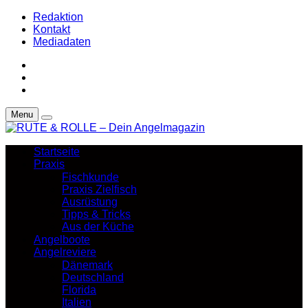
Redaktion
Kontakt
Mediadaten
Menu
Startseite
Praxis
Fischkunde
Praxis Zielfisch
Ausrüstung
Tipps & Tricks
Aus der Küche
Angelboote
Angelreviere
Dänemark
Deutschland
Florida
Italien