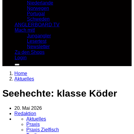
Niederlande
Norwegen
Portugal
Schweden
ANGLERBOARD TV
Mach mit!
Jungangler
Lesertest
Newsletter
Zu den Shops
Login
Home
Aktuelles
Seehechte: klasse Köder
20. Mai 2026
Redaktion
Aktuelles
Praxis
Praxis Zielfisch