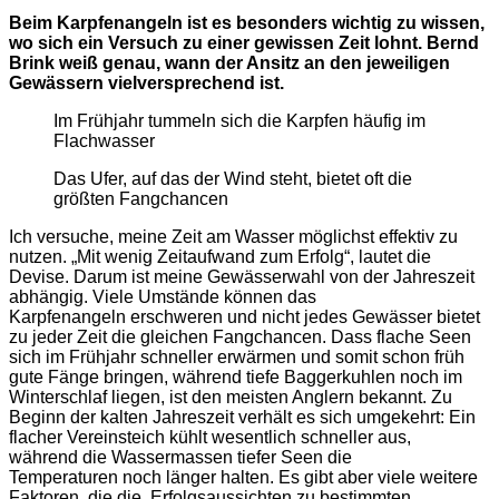
Beim Karpfenangeln ist es besonders wichtig zu wissen,
wo sich ein Versuch zu einer gewissen Zeit lohnt. Bernd
Brink weiß genau, wann der Ansitz an den jeweiligen
Gewässern vielversprechend ist.
Im Frühjahr tummeln sich die Karpfen häufig im
Flachwasser
Das Ufer, auf das der Wind steht, bietet oft die
größten Fangchancen
Ich versuche, meine Zeit am Wasser möglichst effektiv zu
nutzen. „Mit wenig Zeitaufwand zum Erfolg“, lautet die
Devise. Darum ist meine Gewässerwahl von der Jahreszeit
abhängig. Viele Umstände können das
Karpfenangeln erschweren und nicht jedes Gewässer bietet
zu jeder Zeit die gleichen Fangchancen. Dass flache Seen
sich im Frühjahr schneller erwärmen und somit schon früh
gute Fänge bringen, während tiefe Baggerkuhlen noch im
Winterschlaf liegen, ist den meisten Anglern bekannt. Zu
Beginn der kalten Jahreszeit verhält es sich umgekehrt: Ein
flacher Vereinsteich kühlt wesentlich schneller aus,
während die Wassermassen tiefer Seen die
Temperaturen noch länger halten. Es gibt aber viele weitere
Faktoren, die die Erfolgsaussichten zu bestimmten