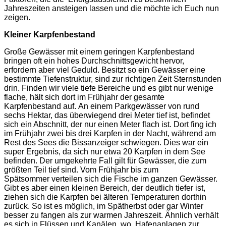
Jahreszeiten ansteigen lassen und die möchte ich Euch nun
zeigen.
Kleiner Karpfenbestand
Große Gewässer mit einem geringen Karpfenbestand
bringen oft ein hohes Durchschnittsgewicht hervor,
erfordern aber viel Geduld. Besitzt so ein Gewässer eine
bestimmte Tiefenstruktur, sind zur richtigen Zeit Sternstunden
drin. Finden wir viele tiefe Bereiche und es gibt nur wenige
flache, hält sich dort im Frühjahr der gesamte
Karpfenbestand auf. An einem Parkgewässer von rund
sechs Hektar, das überwiegend drei Meter tief ist, befindet
sich ein Abschnitt, der nur einen Meter flach ist. Dort fing ich
im Frühjahr zwei bis drei Karpfen in der Nacht, während am
Rest des Sees die Bissanzeiger schwiegen. Dies war ein
super Ergebnis, da sich nur etwa 20 Karpfen in dem See
befinden. Der umgekehrte Fall gilt für Gewässer, die zum
größten Teil tief sind. Vom Frühjahr bis zum
Spätsommer verteilen sich die Fische im ganzen Gewässer.
Gibt es aber einen kleinen Bereich, der deutlich tiefer ist,
ziehen sich die Karpfen bei älteren Temperaturen dorthin
zurück. So ist es möglich, im Spätherbst oder gar Winter
besser zu fangen als zur warmen Jahreszeit. Ähnlich verhält
es sich in Flüssen und Kanälen, wo Hafenanlagen zur