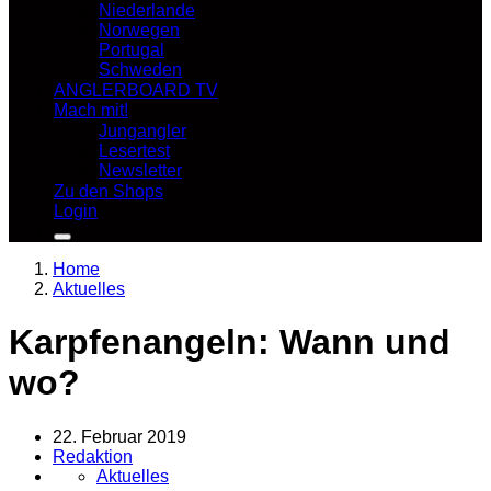
Niederlande
Norwegen
Portugal
Schweden
ANGLERBOARD TV
Mach mit!
Jungangler
Lesertest
Newsletter
Zu den Shops
Login
Home
Aktuelles
Karpfenangeln: Wann und
wo?
22. Februar 2019
Redaktion
Aktuelles