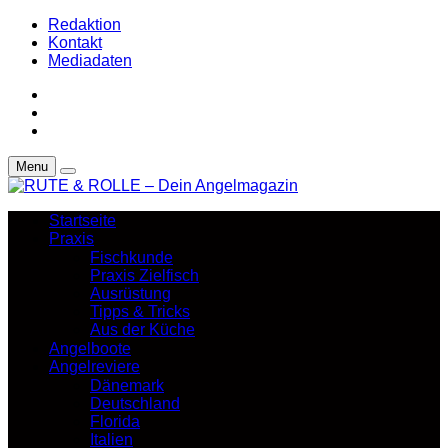
Redaktion
Kontakt
Mediadaten
Menu
Startseite
Praxis
Fischkunde
Praxis Zielfisch
Ausrüstung
Tipps & Tricks
Aus der Küche
Angelboote
Angelreviere
Dänemark
Deutschland
Florida
Italien