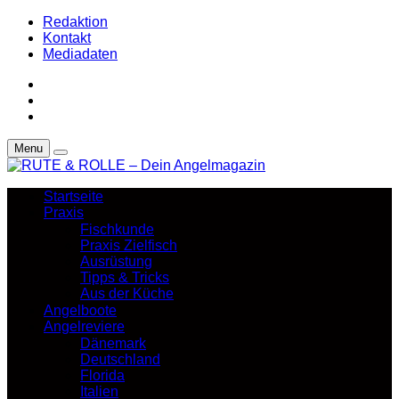
Redaktion
Kontakt
Mediadaten
Menu
Startseite
Praxis
Fischkunde
Praxis Zielfisch
Ausrüstung
Tipps & Tricks
Aus der Küche
Angelboote
Angelreviere
Dänemark
Deutschland
Florida
Italien