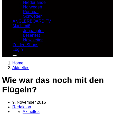
Niederlande
Norwegen
Portugal
Schweden
ANGLERBOARD TV
Mach mit!
Jungangler
Lesertest
Newsletter
Zu den Shops
Login
Home
Aktuelles
Wie war das noch mit den
Flügeln?
9. November 2016
Redaktion
Aktuelles