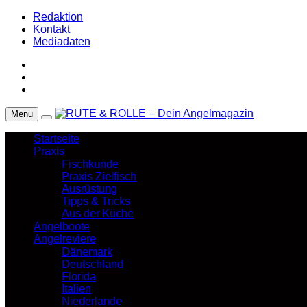
Redaktion
Kontakt
Mediadaten
Menu
Startseite
Praxis
Fischkunde
Praxis Zielfisch
Ausrüstung
Tipps & Tricks
Aus der Küche
Angelboote
Angelreviere
Dänemark
Deutschland
Florida
Italien
Niederlande