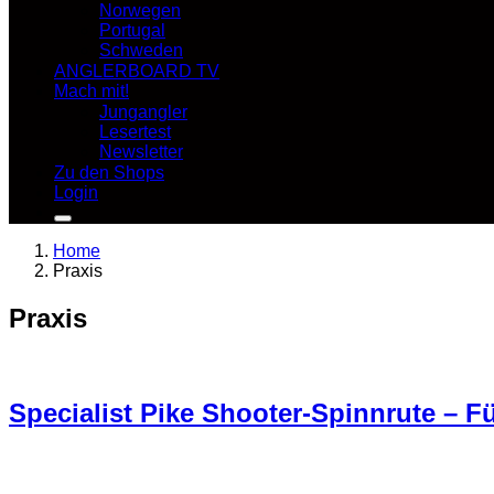
Norwegen
Portugal
Schweden
ANGLERBOARD TV
Mach mit!
Jungangler
Lesertest
Newsletter
Zu den Shops
Login
Home
Praxis
Praxis
Specialist Pike Shooter-Spinnrute – F