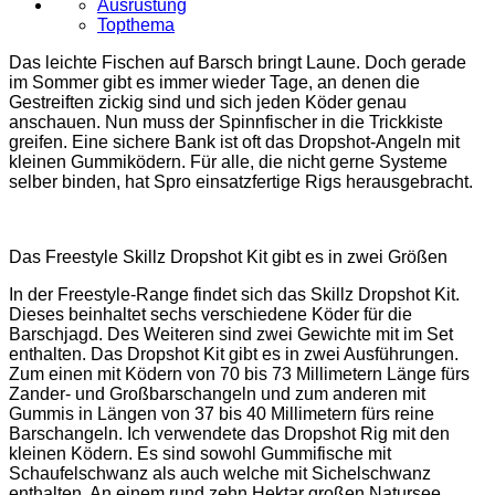
Ausrüstung
Topthema
Das leichte Fischen auf Barsch bringt Laune. Doch gerade
im Sommer gibt es immer wieder Tage, an denen die
Gestreiften zickig sind und sich jeden Köder genau
anschauen. Nun muss der Spinnfischer in die Trickkiste
greifen. Eine sichere Bank ist oft das Dropshot-Angeln mit
kleinen Gummiködern. Für alle, die nicht gerne Systeme
selber binden, hat Spro einsatzfertige Rigs herausgebracht.
Das Freestyle Skillz Dropshot Kit gibt es in zwei Größen
In der Freestyle-Range findet sich das Skillz Dropshot Kit.
Dieses beinhaltet sechs verschiedene Köder für die
Barschjagd. Des Weiteren sind zwei Gewichte mit im Set
enthalten. Das Dropshot Kit gibt es in zwei Ausführungen.
Zum einen mit Ködern von 70 bis 73 Millimetern Länge fürs
Zander- und Großbarschangeln und zum anderen mit
Gummis in Längen von 37 bis 40 Millimetern fürs reine
Barschangeln. Ich verwendete das Dropshot Rig mit den
kleinen Ködern. Es sind sowohl Gummifische mit
Schaufelschwanz als auch welche mit Sichelschwanz
enthalten. An einem rund zehn Hektar großen Natursee