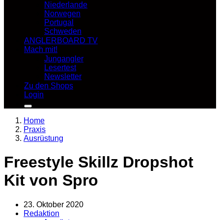
Niederlande
Norwegen
Portugal
Schweden
ANGLERBOARD TV
Mach mit!
Jungangler
Lesertest
Newsletter
Zu den Shops
Login
Home
Praxis
Ausrüstung
Freestyle Skillz Dropshot
Kit von Spro
23. Oktober 2020
Redaktion