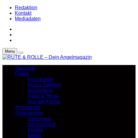
Redaktion
Kontakt
Mediadaten
Menu
Startseite
Praxis
Fischkunde
Praxis Zielfisch
Ausrüstung
Tipps & Tricks
Aus der Küche
Angelboote
Angelreviere
Dänemark
Deutschland
Florida
Italien