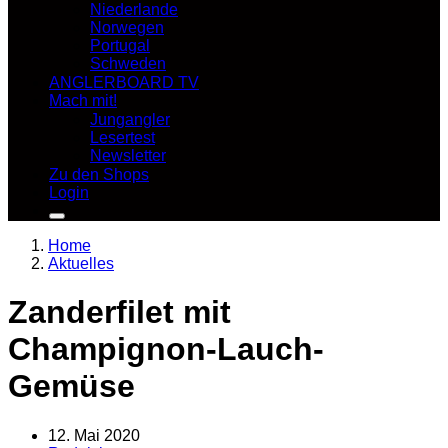
Niederlande
Norwegen
Portugal
Schweden
ANGLERBOARD TV
Mach mit!
Jungangler
Lesertest
Newsletter
Zu den Shops
Login
Home
Aktuelles
Zanderfilet mit
Champignon-Lauch-
Gemüse
12. Mai 2020