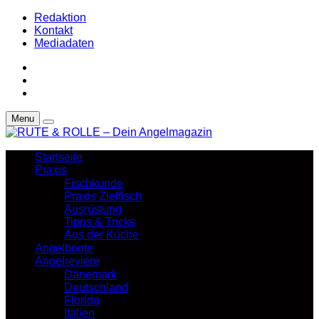
Redaktion
Kontakt
Mediadaten
Menu
Startseite
Praxis
Fischkunde
Praxis Zielfisch
Ausrüstung
Tipps & Tricks
Aus der Küche
Angelboote
Angelreviere
Dänemark
Deutschland
Florida
Italien