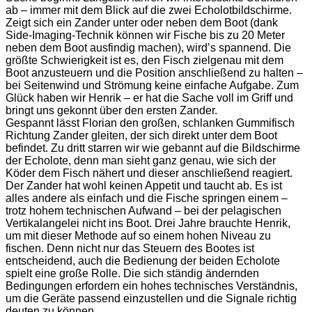
ab – immer mit dem Blick auf die zwei Echolotbildschirme.
Zeigt sich ein Zander unter oder neben dem Boot (dank
Side-Imaging-Technik können wir Fische bis zu 20 Meter
neben dem Boot ausfindig machen), wird’s spannend. Die
größte Schwierigkeit ist es, den Fisch zielgenau mit dem
Boot anzusteuern und die Position anschließend zu halten –
bei Seitenwind und Strömung keine einfache Aufgabe. Zum
Glück haben wir Henrik – er hat die Sache voll im Griff und
bringt uns gekonnt über den ersten Zander.
Gespannt lässt Florian den großen, schlanken Gummifisch
Richtung Zander gleiten, der sich direkt unter dem Boot
befindet. Zu dritt starren wir wie gebannt auf die Bildschirme
der Echolote, denn man sieht ganz genau, wie sich der
Köder dem Fisch nähert und dieser anschließend reagiert.
Der Zander hat wohl keinen Appetit und taucht ab. Es ist
alles andere als einfach und die Fische springen einem –
trotz hohem technischen Aufwand – bei der pelagischen
Vertikalangelei nicht ins Boot. Drei Jahre brauchte Henrik,
um mit dieser Methode auf so einem hohen Niveau zu
fischen. Denn nicht nur das Steuern des Bootes ist
entscheidend, auch die Bedienung der beiden Echolote
spielt eine große Rolle. Die sich ständig ändernden
Bedingungen erfordern ein hohes technisches Verständnis,
um die Geräte passend einzustellen und die Signale richtig
deuten zu können.