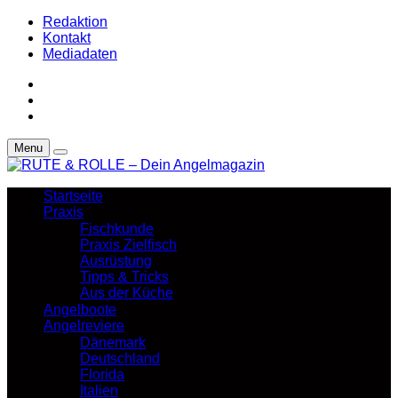
Redaktion
Kontakt
Mediadaten
Menu
Startseite
Praxis
Fischkunde
Praxis Zielfisch
Ausrüstung
Tipps & Tricks
Aus der Küche
Angelboote
Angelreviere
Dänemark
Deutschland
Florida
Italien