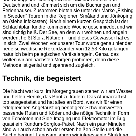
Deutschland und kümmert sich um die Buchungen und
Ferienhäuser. Zusammen bieten sie unter der Marke „Fishing
in Sweden“ Touren in die Regionen Småland und Jönköping
an (siehe Infokasten). Nach einem kurzen Gespräch ist der
Schlachtplan für die kommende Woche geschmiedet und wir
sind richtig heiß. Der See, an dem wir wohnen und angeln
werden, heißt Stora Nätaren – und dieses Gewässer hat es
in sich! Zwei Wochen vor unserer Tour wurde genau hier der
neue schwedische Rekordzander von 12,53 Kilo gefangen –
natürlich beim pelagischen Vertikalangeln. Genau das
wollen wir am nächsten Morgen probieren, denn diese
Methode ist genial und spannend zugleich.
Technik, die begeistert
Die Nacht war kurz. Im Morgengrauen stehen wir am Wasser
und helfen Henrik, das Boot zu trailern. Das Alumacraft ist
top ausgestattet und hat alles an Bord, was wir für einen
erfolgreichen Angelausflug benötigen: Schwimmwesten,
passende Ruten und Köder und die nötige Technik in Form
von Echoloten mit Side-Imaging und Elektromotor im Bug –
quasi ein Rundum-Sorglos-Paket. Nach ein paar Minuten
sind wir auch schon an der ersten heißen Stelle und die
Suche beginnt. Langsam fahren wir interessante Strukturen