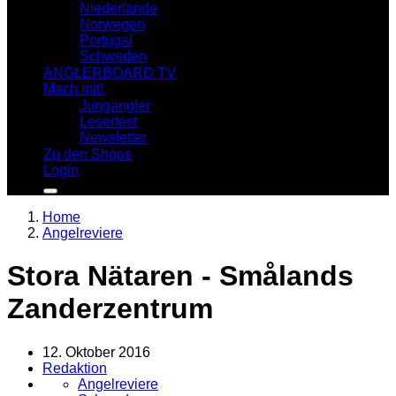
Niederlande
Norwegen
Portugal
Schweden
ANGLERBOARD TV
Mach mit!
Jungangler
Lesertest
Newsletter
Zu den Shops
Login
Home
Angelreviere
Stora Nätaren - Smålands
Zanderzentrum
12. Oktober 2016
Redaktion
Angelreviere