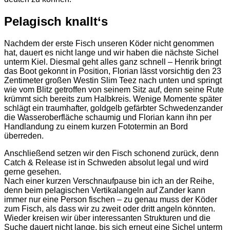
Pelagisch knallt‘s
Nachdem der erste Fisch unseren Köder nicht genommen
hat, dauert es nicht lange und wir haben die nächste Sichel
unterm Kiel. Diesmal geht alles ganz schnell – Henrik bringt
das Boot gekonnt in Position, Florian lässt vorsichtig den 23
Zentimeter großen Westin Slim Teez nach unten und springt
wie vom Blitz getroffen von seinem Sitz auf, denn seine Rute
krümmt sich bereits zum Halbkreis. Wenige Momente später
schlägt ein traumhafter, goldgelb gefärbter Schwedenzander
die Wasseroberfläche schaumig und Florian kann ihn per
Handlandung zu einem kurzen Fototermin an Bord
überreden.
Anschließend setzen wir den Fisch schonend zurück, denn
Catch & Release ist in Schweden absolut legal und wird
gerne gesehen.
Nach einer kurzen Verschnaufpause bin ich an der Reihe,
denn beim pelagischen Vertikalangeln auf Zander kann
immer nur eine Person fischen – zu genau muss der Köder
zum Fisch, als dass wir zu zweit oder dritt angeln könnten.
Wieder kreisen wir über interessanten Strukturen und die
Suche dauert nicht lange, bis sich erneut eine Sichel unterm