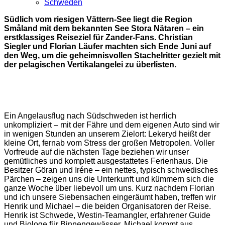
Schweden
Südlich vom riesigen Vättern-See liegt die Region
Småland mit dem bekannten See Stora Nätaren – ein
erstklassiges Reiseziel für Zander-Fans. Christian
Siegler und Florian Läufer machten sich Ende Juni auf
den Weg, um die geheimnisvollen Stachelritter gezielt mit
der pelagischen Vertikalangelei zu überlisten.
Ein Angelausflug nach Südschweden ist herrlich
unkompliziert – mit der Fähre und dem eigenen Auto sind wir
in wenigen Stunden an unserem Zielort: Lekeryd heißt der
kleine Ort, fernab vom Stress der großen Metropolen. Voller
Vorfreude auf die nächsten Tage beziehen wir unser
gemütliches und komplett ausgestattetes Ferienhaus. Die
Besitzer Göran und Iréne – ein nettes, typisch schwedisches
Pärchen – zeigen uns die Unterkunft und kümmern sich die
ganze Woche über liebevoll um uns. Kurz nachdem Florian
und ich unsere Siebensachen eingeräumt haben, treffen wir
Henrik und Michael – die beiden Organisatoren der Reise.
Henrik ist Schwede, Westin-Teamangler, erfahrener Guide
und Biologe für Binnengewässer. Michael kommt aus