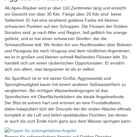
Als Apex-Räuber wird er über 110 Zentimeter lang und erreicht
ein Gewicht von über 30 Kilo. Fänge über 20 Kilo sind keine
Seltenheit. Er hat eine strahlend goldene Farbe mit kleinen
schwarzen Punkten auf den Schuppen. Die Flossen der Golden
Dorados sind, je nach Alter und Region, hell gelblich bis orange
gefärbt, und er hat einen schwarzen Streifen, der die
Schwanzflosse teilt. Wir finden ihn von Nordbrasilien über Bolivien
und Paraguay bis nach Uruguay und dem nördlichen Argentinien,
wo er in großen und kleinen schnell fließenden Flüssen lebt. Es
handelt sich um einen räuberischen Opportunisten. Er ernährt
sich von allem, was langsamer ist als er selbst.
Als Sportfisch ist er mit seiner Größe, Aggressivität und
Sprungfreudigkeit kaum mit einem anderen Süßwasserfisch zu
vergleichen. Bei richtigen Wasserbedingungen ist das
Spinnfischen mit Oberflächenködern die ideale Angelmethode.
Der Biss ist extrem hart und erinnert an eine Frontalkollision,
dabei katapultiert sich der Dourado bei der ersten Attacke oftmals
komplett in die Luft und liefert spektakuläre Fluchten, bei denen
er auch bis zum Ende noch ganz aus dem Wasser springen kann.
Popper für actiongeladene Angelei auf Golden Dorados