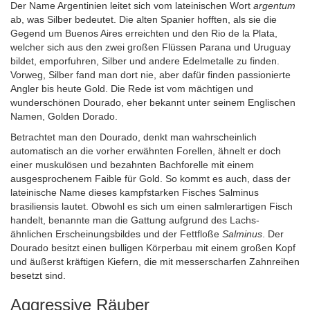
Der Name Argentinien leitet sich vom lateinischen Wort
argentum
ab, was Silber bedeutet. Die alten Spanier hofften, als sie die
Gegend um Buenos Aires erreichten und den Rio de la Plata,
welcher sich aus den zwei großen Flüssen Parana und Uruguay
bildet, emporfuhren, Silber und andere Edelmetalle zu finden.
Vorweg, Silber fand man dort nie, aber dafür finden passionierte
Angler bis heute Gold. Die Rede ist vom mächtigen und
wunderschönen Dourado, eher bekannt unter seinem Englischen
Namen, Golden Dorado.
Betrachtet man den Dourado, denkt man wahrscheinlich
automatisch an die vorher erwähnten Forellen, ähnelt er doch
einer muskulösen und bezahnten Bachforelle mit einem
ausgesprochenem Faible für Gold. So kommt es auch, dass der
lateinische Name dieses kampfstarken Fisches Salminus
brasiliensis lautet. Obwohl es sich um einen salmlerartigen Fisch
handelt, benannte man die Gattung aufgrund des Lachs-
ähnlichen Erscheinungsbildes und der Fettfloße
Salminus
. Der
Dourado besitzt einen bulligen Körperbau mit einem großen Kopf
und äußerst kräftigen Kiefern, die mit messerscharfen Zahnreihen
besetzt sind.
Aggressive Räuber