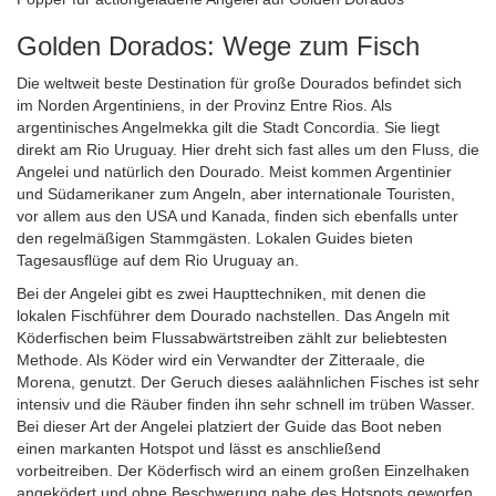
Golden Dorados: Wege zum Fisch
Die weltweit beste Destination für große Dourados befindet sich
im Norden Argentiniens, in der Provinz Entre Rios. Als
argentinisches Angelmekka gilt die Stadt Concordia. Sie liegt
direkt am Rio Uruguay. Hier dreht sich fast alles um den Fluss, die
Angelei und natürlich den Dourado. Meist kommen Argentinier
und Südamerikaner zum Angeln, aber internationale Touristen,
vor allem aus den USA und Kanada, finden sich ebenfalls unter
den regelmäßigen Stammgästen. Lokalen Guides bieten
Tagesausflüge auf dem Rio Uruguay an.
Bei der Angelei gibt es zwei Haupttechniken, mit denen die
lokalen Fischführer dem Dourado nachstellen. Das Angeln mit
Köderfischen beim Flussabwärtstreiben zählt zur beliebtesten
Methode. Als Köder wird ein Verwandter der Zitteraale, die
Morena, genutzt. Der Geruch dieses aalähnlichen Fisches ist sehr
intensiv und die Räuber finden ihn sehr schnell im trüben Wasser.
Bei dieser Art der Angelei platziert der Guide das Boot neben
einen markanten Hotspot und lässt es anschließend
vorbeitreiben. Der Köderfisch wird an einem großen Einzelhaken
angeködert und ohne Beschwerung nahe des Hotspots geworfen,