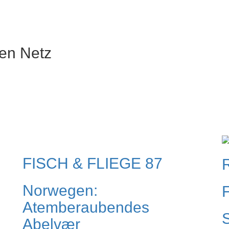
en Netz
FISCH & FLIEGE 87
Norwegen:
F
Atemberaubendes
S
Abelvær