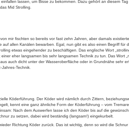
 einfallen lassen, um Bisse zu bekommen. Dazu gehört an diesem Tag 
as Mid Strolling.
 von mir fischten so bereits vor fast zehn Jahren, aber damals existie
kte auf allen Kanälen bewarben. Egal, nun gibt es also einen Begriff fü
ling etwas eingehender zu beschäftigen. Das englische Wort „strolling
t einer eher langsamen bis sehr langsamen Technik zu tun. Das Wort „m
aus auch dicht unter der Wasseroberfläche oder in Grundnähe sehr erfol
-Jahres-Technik.
ielle Köderführung. Der Köder wird nämlich durch Zittern, beziehungswe
gelt, kennt eine ganz ähnliche Form der Köderführung – vom Tremarell
am: Nach dem Auswerfen lasse ich den Köder bis auf die gewünschte 
Schnur zu setzen, dabei wird beständig (langsam!) eingekurbelt.
wieder Richtung Köder zurück. Das ist wichtig, denn so wird die Schnu