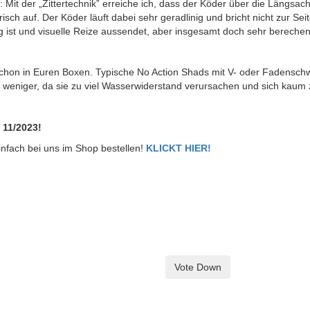
: Mit der „Zittertechnik” erreiche ich, dass der Köder über die Längsach
risch auf. Der Köder läuft dabei sehr geradlinig und bricht nicht zur 
g ist und visuelle Reize aussendet, aber insgesamt doch sehr bereche
 schon in Euren Boxen. Typische No Action Shads mit V- oder Fadensc
h weniger, da sie zu viel Wasserwiderstand verursachen und sich kaum
 11/2023!
infach bei uns im Shop bestellen!
KLICKT HIER!
Vote Down