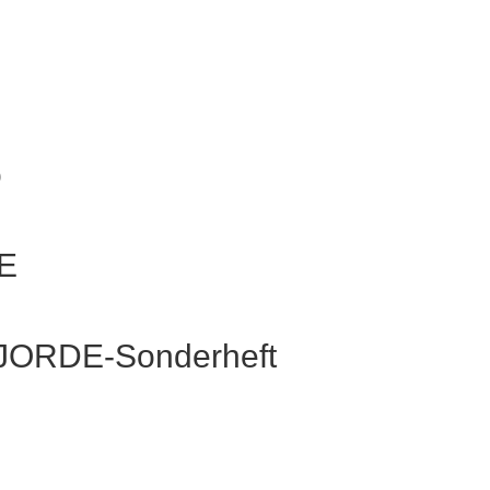
E
o
GE
FJORDE-Sonderheft