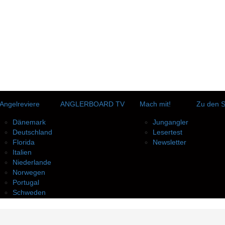
Angelreviere
ANGLERBOARD TV
Mach mit!
Zu den 
Dänemark
Jungangler
Deutschland
Lesertest
Florida
Newsletter
Italien
Niederlande
Norwegen
Portugal
Schweden