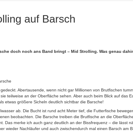
lling auf Barsch
che doch noch ans Band bringt – Mid Strolling. Was genau dahint
Barsche
 gedeckt. Abertausende, wenn nicht gar Millionen von Brutfischen tumme
ie teilweise an der Oberfläche sehen. Aber auch beim Blick auf das Ec
s etwas größere Sicheln deutlich sichtbar die Barsche!
ttelwasser ab. Die Bucht ist rund acht Meter tief, die Futterfische beweg
nen beobachten. Die Barsche treiben die Brutfische an die Oberfläche, 
t. Das merke ich auch ganz deutlich an der Bissfrequenz – die lässt n
mer wieder Nachläufer und auch zwischendurch mal einen Barsch am Band