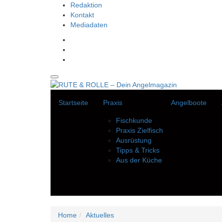
Redaktion
Kontakt
Mediadaten
Startseite
Praxis
Angelboote
Fischkunde
Praxis Zielfisch
Ausrüstung
Tipps & Tricks
Aus der Küche
Home
Aktuelles