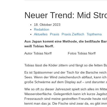
Neuer Trend: Mid Stro
18. Oktober 2023
Redaktion
Aktuelles
Praxis
Praxis Zielfisch
Topthema
Aus Japan kommt eine Methode, die beißfaule Bars
weiß Tobias Norff.
Autor Tobias Norff Fotos Tobias Norff
Tobias lässt die Köder zittern und fängt so die fetten 
Es ist Spätsommer und der Tisch für die Barsche reich
Sees. Wenn der Wind zwischendurch abflaut, kann ich s
große Schwärme auf dem Display auf – und darunter al
Wie so oft zu dieser Jahreszeit spielt sich alles im Mi
Wasseroberfläche. Gelegentlich kann ich kurze Jagdsze
Fressrausch sind meine gestreiften Freunde heute nich
kennt man das ja: Die Fische sind zwar da, es gibt im