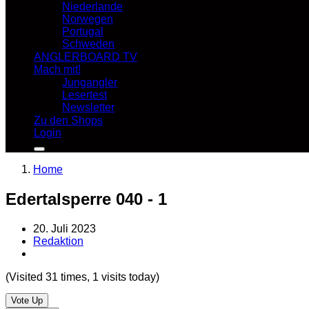
Niederlande
Norwegen
Portugal
Schweden
ANGLERBOARD TV
Mach mit!
Jungangler
Lesertest
Newsletter
Zu den Shops
Login
Home
Edertalsperre 040 - 1
20. Juli 2023
Redaktion
(Visited 31 times, 1 visits today)
Vote Up