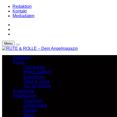
Redaktion
Kontakt
Mediadaten
Menu
Startseite
Praxis
Fischkunde
Praxis Zielfisch
Ausrüstung
Tipps & Tricks
Aus der Küche
Angelboote
Angelreviere
Dänemark
Deutschland
Florida
Italien