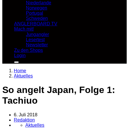
Niederlande
Norwegen
Portugal
Schweden
ANGLERBOARD TV
Mach mit!
Jungangler
Lesertest
Newsletter
Zu den Shops
Login
Home
Aktuelles
So angelt Japan, Folge 1:
Tachiuo
6. Juli 2018
Redaktion
Aktuelles