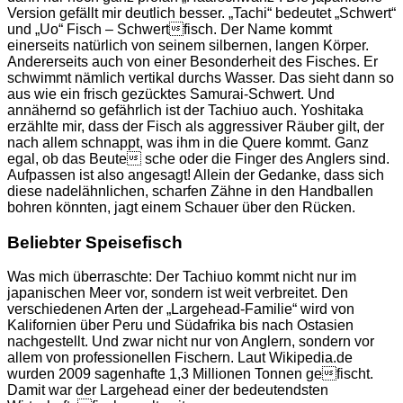
Version gefällt mir deutlich besser. „Tachi“ bedeutet „Schwert“
und „Uo“ Fisch – Schwertfisch. Der Name kommt
einerseits natürlich von seinem silbernen, langen Körper.
Andererseits auch von einer Besonderheit des Fisches. Er
schwimmt nämlich vertikal durchs Wasser. Das sieht dann so
aus wie ein frisch gezücktes Samurai-Schwert. Und
annähernd so gefährlich ist der Tachiuo auch. Yoshitaka
erzählte mir, dass der Fisch als aggressiver Räuber gilt, der
nach allem schnappt, was ihm in die Quere kommt. Ganz
egal, ob das Beute sche oder die Finger des Anglers sind.
Aufpassen ist also angesagt! Allein der Gedanke, dass sich
diese nadelähnlichen, scharfen Zähne in den Handballen
bohren könnten, jagt einem Schauer über den Rücken.
Beliebter Speisefisch
Was mich überraschte: Der Tachiuo kommt nicht nur im
japanischen Meer vor, sondern ist weit verbreitet. Den
verschiedenen Arten der „Largehead-Familie“ wird von
Kalifornien über Peru und Südafrika bis nach Ostasien
nachgestellt. Und zwar nicht nur von Anglern, sondern vor
allem von professionellen Fischern. Laut Wikipedia.de
wurden 2009 sagenhafte 1,3 Millionen Tonnen gefischt.
Damit war der Largehead einer der bedeutendsten