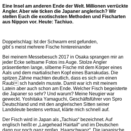
Eine Insel am anderen Ende der Welt. Millionen verrückte
Angler. Aber wie ticken die Japaner anglerisch? Wir
stellen Euch die exotischsten Methoden und Fischarten
aus Nippon vor. Heute: Tachiuo.
Doppelschlag: Ist der Schwarm erst gefunden,
gibt´s meist mehrere Fische hintereinander
Bei meinem Messebesuch 2017 in Osaka sprangen mir an
jeder Ecke seltsame Fotos ins Auge. Stolze Angler
präsentierten lange, silberne Fische mit dem Körper eines
Aals und dem martialischen Kopf eines Barrakudas. Die
spitzen Zähne machten deutlich, dass es sich um einen
Raub sch handeln musste. Damit war ich mit meinem
Latein aber auch schon am Ende. Welcher Fisch begeisterte
die Japaner so sehr? Und warum? Meine Neugier war
geweckt. Yoshitaka Yamaguchi, Geschäftsführer von Spro
Deutschland und mit den anglerischen Sitten seiner
Landsleute bestens vertraut, klärte mich schnell auf.
Der Fisch wird in Japan als „Tachiuo“ bezeichnet. Auf
englisch heißt er „Largehead Hairtail“ und im Deutschen
dann nur noch ganz profan „Haarschwanz“. Die japanische