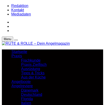
Redaktion
Kontakt
Mediadaten
Menu
Startseite
Praxis
Fischkunde
Praxis Zielfisch
Ausrüstung
Tipps & Tricks
Aus der Küche
Angelboote
Angelreviere
Dänemark
Deutschland
Florida
Italien