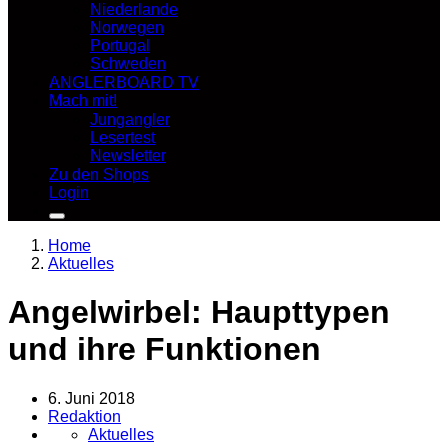
Niederlande
Norwegen
Portugal
Schweden
ANGLERBOARD TV
Mach mit!
Jungangler
Lesertest
Newsletter
Zu den Shops
Login
Home
Aktuelles
Angelwirbel: Haupttypen
und ihre Funktionen
6. Juni 2018
Redaktion
Aktuelles