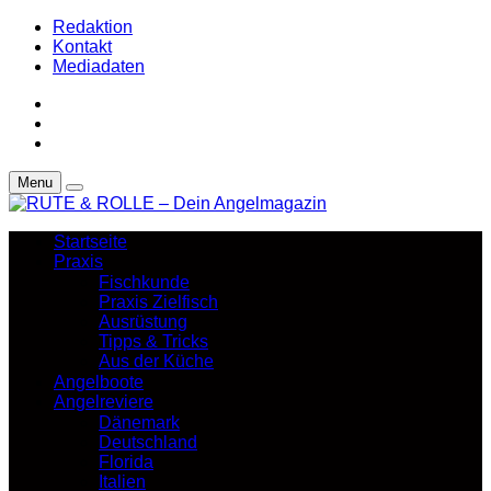
Redaktion
Kontakt
Mediadaten
Menu
Startseite
Praxis
Fischkunde
Praxis Zielfisch
Ausrüstung
Tipps & Tricks
Aus der Küche
Angelboote
Angelreviere
Dänemark
Deutschland
Florida
Italien