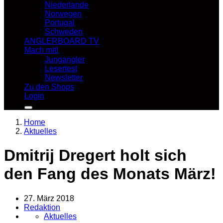
Niederlande
Norwegen
Portugal
Schweden
ANGLERBOARD TV
Mach mit!
Jungangler
Lesertest
Newsletter
Zu den Shops
Login
Home
Aktuelles
Dmitrij Dregert holt sich
den Fang des Monats März!
27. März 2018
Redaktion
Aktuelles