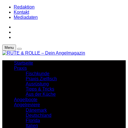
Redaktion
Kontakt
Mediadaten
Menu
Startseite
Praxis
Fischkunde
Praxis Zielfisch
Ausrüstung
Tipps & Tricks
Aus der Küche
Angelboote
Angelreviere
Dänemark
Deutschland
Florida
Italien