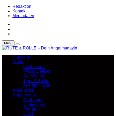
Redaktion
Kontakt
Mediadaten
Menu
Startseite
Praxis
Fischkunde
Praxis Zielfisch
Ausrüstung
Tipps & Tricks
Aus der Küche
Angelboote
Angelreviere
Dänemark
Deutschland
Florida
Italien