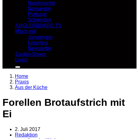
Niederlande
Norwegen
Portugal
Schweden
ANGLERBOARD TV
Mach mit!
Jungangler
Lesertest
Newsletter
Zu den Shops
Login
Home
Praxis
Aus der Küche
Forellen Brotaufstrich mit
Ei
2. Juli 2017
Redaktion