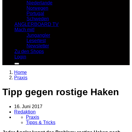
Niederlande
Norwegen
Portugal
Schweden
ANGLERBOARD TV
Mach mit!
Jungangler
Lesertest
Newsletter
Zu den Shops
Login
Home
Praxis
Tipp gegen rostige Haken
16. Juni 2017
Redaktion
Praxis
Tipps & Tricks