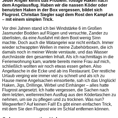
Jeder Angler kennt das Problem: rostige Haken nach
dem Angelausflug. Haben wir die nassen Köder oder
benutzten Haken in der Box vergessen, bildet sich
Flugrost. Christian Siegler sagt dem Rost den Kampf an
– mit einem simplen Trick.
Vor drei Jahren stand ich bei Windstärke 6 im Großen
Jasmunder Bodden auf Rügen und versuchte, Zander zu
überlisten, da eine Ausfahrt mit dem Boot wenig Sinn
machte. Doch auch die Watangelei war nicht einfach. Immer
wieder schwappten Wellen in meine Zubehörboxen, die ich
damals noch in meiner Weste verstaute, und das Wasser
durchnässte den gesamten Inhalt. Als ich nachmittags in die
Ferienwohnung kam, wartete bereits meine Frau auf mich,
schließlich wollten wir noch etwas essen gehen. Also
Angeltasche in die Ecke und ab ins Restaurant. Der restliche
Urlaub verging wie immer viel zu schnell und als ich zu
Hause meine Angelsachen einsortierte, sah ich das Unglück!
Haken, Jigs, Drillinge, Wirbel und Einhänger – alles hatte
Flugrost angesetzt. Ich hatte vergessen, die Sachen nach
dem letzten, wellenreichen Ausflug aus den Ködertaschen zu
nehmen, um sie zu pflegen und zu trocknen. Was nun?
Wegwerfen? Auf keinen Fall! Es gibt einen einfachen Trick,
mit dem Sie den Flugrost wie im Schlaf entfernen können.