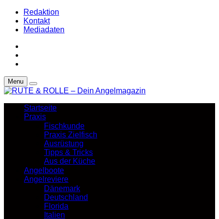
Redaktion
Kontakt
Mediadaten
Menu
Startseite
Praxis
Fischkunde
Praxis Zielfisch
Ausrüstung
Tipps & Tricks
Aus der Küche
Angelboote
Angelreviere
Dänemark
Deutschland
Florida
Italien