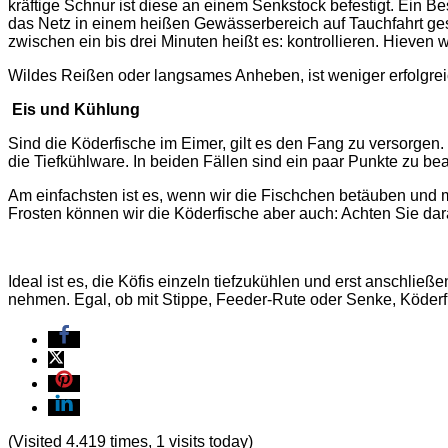
kräftige Schnur ist diese an einem Senkstock befestigt. Ein B
das Netz in einem heißen Gewässerbereich auf Tauchfahrt gesc
zwischen ein bis drei Minuten heißt es: kontrollieren. Hieven 
Wildes Reißen oder langsames Anheben, ist weniger erfolgrei
Eis und Kühlung
Sind die Köderfische im Eimer, gilt es den Fang zu versorge
die Tiefkühlware. In beiden Fällen sind ein paar Punkte zu be
Am einfachsten ist es, wenn wir die Fischchen betäuben und mit
Frosten können wir die Köderfische aber auch: Achten Sie dar
Ideal ist es, die Köfis einzeln tiefzukühlen und erst ansch
nehmen. Egal, ob mit Stippe, Feeder-Rute oder Senke, Köderfi
(Visited 4.419 times, 1 visits today)