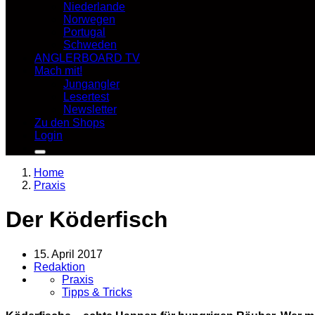
Niederlande
Norwegen
Portugal
Schweden
ANGLERBOARD TV
Mach mit!
Jungangler
Lesertest
Newsletter
Zu den Shops
Login
Home
Praxis
Der Köderfisch
15. April 2017
Redaktion
Praxis
Tipps & Tricks