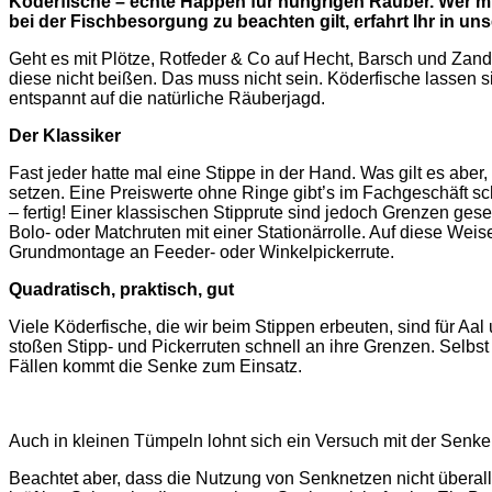
Köderfische – echte Happen für hungrigen Räuber. Wer mit
bei der Fischbesorgung zu beachten gilt, erfahrt Ihr in u
Geht es mit Plötze, Rotfeder & Co auf Hecht, Barsch und Zand
diese nicht beißen. Das muss nicht sein. Köderfische lassen 
entspannt auf die natürliche Räuberjagd.
Der Klassiker
Fast jeder hatte mal eine Stippe in der Hand. Was gilt es abe
setzen. Eine Preiswerte ohne Ringe gibt’s im Fachgeschäft 
– fertig! Einer klassischen Stipprute sind jedoch Grenzen gese
Bolo- oder Matchruten mit einer Stationärrolle. Auf diese Weis
Grundmontage an Feeder- oder Winkel­pickerrute.
Quadratisch,
praktisch, gut
Viele Köderfische, die wir beim Stippen erbeuten, sind für Aa
stoßen Stipp- und Pickerruten schnell an ihre Grenzen. Selb
Fällen kommt die Senke zum Einsatz.
Auch in kleinen Tümpeln lohnt sich ein Versuch mit der Senke
Beachtet aber, dass die Nutzung von Senknetzen nicht überall