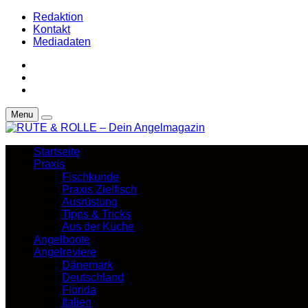
Redaktion
Kontakt
Mediadaten
Menu
Startseite
Praxis
Fischkunde
Praxis Zielfisch
Ausrüstung
Tipps & Tricks
Aus der Küche
Angelboote
Angelreviere
Dänemark
Deutschland
Florida
Italien