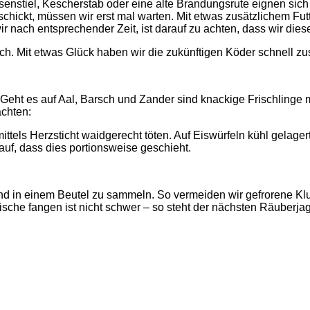
esenstiel, Kescherstab oder eine alte Brandungsrute eignen sic
hickt, müssen wir erst mal warten. Mit etwas zusätzlichem Futt
wir nach entsprechender Zeit, ist darauf zu achten, dass wir die
ch. Mit etwas Glück haben wir die zukünftigen Köder schnell 
n. Geht es auf Aal, Barsch und Zander sind knackige Frischling
achten:
tels Herzsticht waidgerecht töten. Auf Eiswürfeln kühl gelagert,
auf, dass dies portionsweise geschieht.
ließend in einem Beutel zu sammeln. So vermeiden wir gefroren
sche fangen ist nicht schwer – so steht der nächsten Räuberja