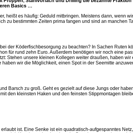
 Proppen, Stahlvorfach und Drilling die bezahnte Fraktion
nseren Basics …
er, heißt es häufig: Geduld mitbringen. Meistens dann, wenn wi
sich zu bestimmten Zeiten prima fangen und sind an manchen Tag
r, bei der Köderfischbesorgung zu beachten? In Sachen Ruten kö
schon für rund zehn Euro. Außerdem benötigen wir noch eine p
tzt: Stehen unsere ­kleinen Kollegen weiter draußen, haben wir 
e ­haben wir die Möglichkeit, einen Spot in der Seemitte anzuwer
l und Barsch zu groß. Geht es gezielt auf diese Jungs oder habe
st mit den kleinsten Haken und den feinsten Stippmontagen ble
 erlaubt ist. Eine Senke ist ein quadratisch-aufgespanntes Net