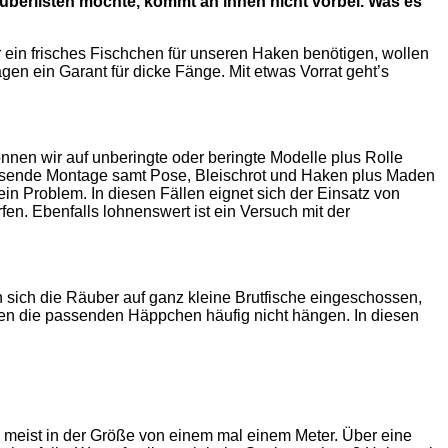
 überlisten möchte, kommt an ihnen nicht vorbei. Was es
r ein frisches Fischchen für unseren Haken benötigen, wollen
en ein Garant für dicke Fänge. Mit etwas Vorrat geht’s
nnen wir auf unberingte oder beringte Modelle plus Rolle
assende Montage samt Pose, Bleischrot und Haken plus Maden
ein Problem. In diesen Fällen eignet sich der Einsatz von
fen. Ebenfalls lohnenswert ist ein Versuch mit der
n sich die Räuber auf ganz kleine Brutfische eingeschossen,
iben die passenden Häppchen häufig nicht hängen. In diesen
z, meist in der Größe von einem mal einem Meter. Über eine