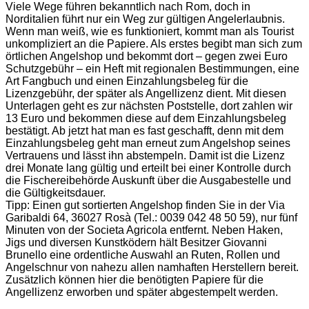
Viele Wege führen bekanntlich nach Rom, doch in
Norditalien führt nur ein Weg zur gültigen Angelerlaubnis.
Wenn man weiß, wie es funktioniert, kommt man als Tourist
unkompliziert an die Papiere. Als erstes begibt man sich zum
örtlichen Angelshop und bekommt dort – gegen zwei Euro
Schutzgebühr – ein Heft mit regionalen Bestimmungen, eine
Art Fangbuch und einen Einzahlungsbeleg für die
Lizenzgebühr, der später als Angellizenz dient. Mit diesen
Unterlagen geht es zur nächsten Poststelle, dort zahlen wir
13 Euro und bekommen diese auf dem Einzahlungsbeleg
bestätigt. Ab jetzt hat man es fast geschafft, denn mit dem
Einzahlungsbeleg geht man erneut zum Angelshop seines
Vertrauens und lässt ihn abstempeln. Damit ist die Lizenz
drei Monate lang gültig und erteilt bei einer Kontrolle durch
die Fischereibehörde Auskunft über die Ausgabestelle und
die Gültigkeitsdauer.
Tipp: Einen gut sortierten Angelshop finden Sie in der Via
Garibaldi 64, 36027 Rosà (Tel.: 0039 042 48 50 59), nur fünf
Minuten von der Societa Agricola entfernt. Neben Haken,
Jigs und diversen Kunstködern hält Besitzer Giovanni
Brunello eine ordentliche Auswahl an Ruten, Rollen und
Angelschnur von nahezu allen namhaften Herstellern bereit.
Zusätzlich können hier die benötigten Papiere für die
Angellizenz erworben und später abgestempelt werden.