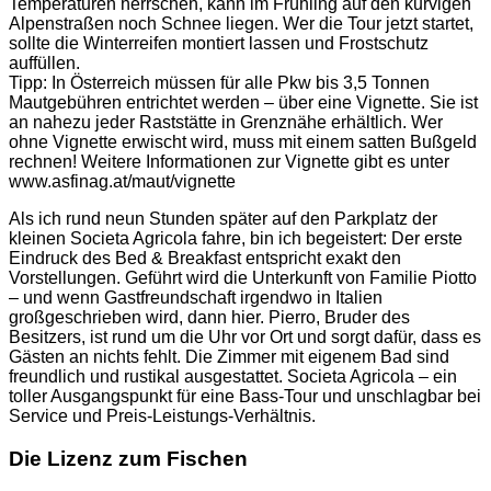
Temperaturen herrschen, kann im Frühling auf den kurvigen
Alpenstraßen noch Schnee liegen. Wer die Tour jetzt startet,
sollte die Winterreifen montiert lassen und Frostschutz
auffüllen.
Tipp: In Österreich müssen für alle Pkw bis 3,5 Tonnen
Mautgebühren entrichtet werden – über eine Vignette. Sie ist
an nahezu jeder Raststätte in Grenznähe erhältlich. Wer
ohne Vignette erwischt wird, muss mit einem satten Bußgeld
rechnen! Weitere Informationen zur Vignette gibt es unter
www.asfinag.at/maut/vignette
Als ich rund neun Stunden später auf den Parkplatz der
kleinen Societa Agricola fahre, bin ich begeistert: Der erste
Eindruck des Bed & Breakfast entspricht exakt den
Vorstellungen. Geführt wird die Unterkunft von Familie Piotto
– und wenn Gastfreundschaft irgendwo in Italien
großgeschrieben wird, dann hier. Pierro, Bruder des
Besitzers, ist rund um die Uhr vor Ort und sorgt dafür, dass es
Gästen an nichts fehlt. Die Zimmer mit eigenem Bad sind
freundlich und rustikal ausgestattet. Societa Agricola – ein
toller Ausgangspunkt für eine Bass-Tour und unschlagbar bei
Service und Preis-Leistungs-Verhältnis.
Die Lizenz zum Fischen