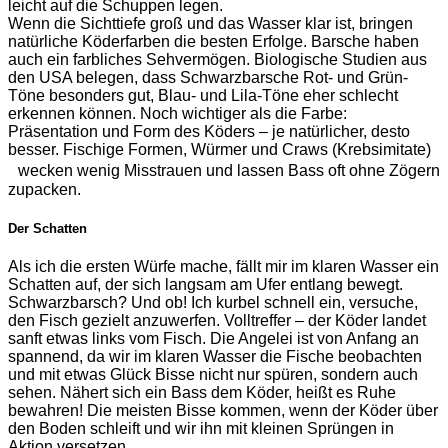
leicht auf die Schuppen legen.
Wenn die Sichttiefe groß und das Wasser klar ist, bringen
natürliche Köderfarben die besten Erfolge. Barsche haben
auch ein farbliches Sehvermögen. Biologische Studien aus
den USA belegen, dass Schwarzbarsche Rot- und Grün-
Töne besonders gut, Blau- und Lila-Töne eher schlecht
erkennen können. Noch wichtiger als die Farbe:
Präsentation und Form des Köders – je natürlicher, desto
besser. Fischige Formen, Würmer und Craws (Krebsimitate)
wecken wenig Misstrauen und lassen Bass oft ohne Zögern
zupacken.
Der Schatten
Als ich die ersten Würfe mache, fällt mir im klaren Wasser ein
Schatten auf, der sich langsam am Ufer entlang bewegt.
Schwarzbarsch? Und ob! Ich kurbel schnell ein, versuche,
den Fisch gezielt anzuwerfen. Volltreffer – der Köder landet
sanft etwas links vom Fisch. Die Angelei ist von Anfang an
spannend, da wir im klaren Wasser die Fische beobachten
und mit etwas Glück Bisse nicht nur spüren, sondern auch
sehen. Nähert sich ein Bass dem Köder, heißt es Ruhe
bewahren! Die meisten Bisse kommen, wenn der Köder über
den Boden schleift und wir ihn mit kleinen Sprüngen in
Aktion versetzen.