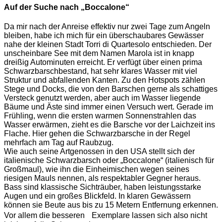
Auf der Suche nach „Boccalone“
Da mir nach der Anreise effektiv nur zwei Tage zum Angeln
bleiben, habe ich mich für ein überschaubares Gewässer
nahe der kleinen Stadt Torri di Quartesolo entschieden. Der
unscheinbare See mit dem Namen Marola ist in knapp
dreißig Autominuten erreicht. Er verfügt über einen prima
Schwarzbarschbestand, hat sehr klares Wasser mit viel
Struktur und abfallenden Kanten. Zu den Hotspots zählen
Stege und Docks, die von den Barschen gerne als schattiges
Versteck genutzt werden, aber auch im Wasser liegende
Bäume und Äste sind immer einen Versuch wert. Gerade im
Frühling, wenn die ersten warmen Sonnenstrahlen das
Wasser erwärmen, zieht es die Barsche vor der Laichzeit ins
Flache. Hier gehen die Schwarzbarsche in der Regel
mehrfach am Tag auf Raubzug.
Wie auch seine Artgenossen in den USA stellt sich der
italienische Schwarzbarsch oder „Boccalone“ (italienisch für
Großmaul), wie ihn die Einheimischen wegen seines
riesigen Mauls nennen, als respektabler Gegner heraus.
Bass sind klassische Sichträuber, haben leistungsstarke
Augen und ein großes Blickfeld. In klaren Gewässern
können sie Beute aus bis zu 15 Metern Entfernung erkennen.
Vor allem die besseren Exemplare lassen sich also nicht