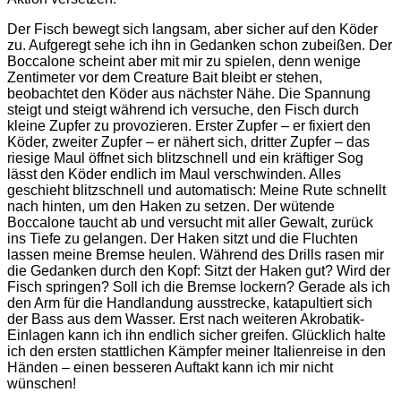
Der Fisch bewegt sich langsam, aber sicher auf den Köder
zu. Aufgeregt sehe ich ihn in Gedanken schon zubeißen. Der
Boccalone scheint aber mit mir zu spielen, denn wenige
Zentimeter vor dem Creature Bait bleibt er stehen,
beobachtet den Köder aus nächster Nähe. Die Spannung
steigt und steigt während ich versuche, den Fisch durch
kleine Zupfer zu provozieren. Erster Zupfer – er fixiert den
Köder, zweiter Zupfer – er nähert sich, dritter Zupfer – das
riesige Maul öffnet sich blitzschnell und ein kräftiger Sog
lässt den Köder endlich im Maul verschwinden. Alles
geschieht blitzschnell und automatisch: Meine Rute schnellt
nach hinten, um den Haken zu setzen. Der wütende
Boccalone taucht ab und versucht mit aller Gewalt, zurück
ins Tiefe zu gelangen. Der Haken sitzt und die Fluchten
lassen meine Bremse heulen. Während des Drills rasen mir
die Gedanken durch den Kopf: Sitzt der Haken gut? Wird der
Fisch springen? Soll ich die Bremse lockern? Gerade als ich
den Arm für die Handlandung ausstrecke, katapultiert sich
der Bass aus dem Wasser. Erst nach weiteren Akrobatik-
Einlagen kann ich ihn endlich sicher greifen. Glücklich halte
ich den ersten stattlichen Kämpfer meiner Italienreise in den
Händen – einen besseren Auftakt kann ich mir nicht
wünschen!