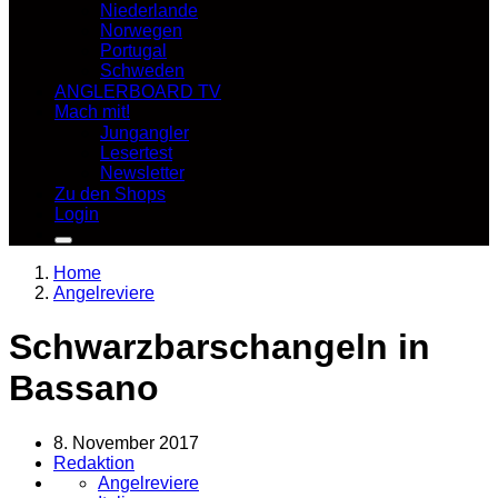
Niederlande
Norwegen
Portugal
Schweden
ANGLERBOARD TV
Mach mit!
Jungangler
Lesertest
Newsletter
Zu den Shops
Login
Home
Angelreviere
Schwarzbarschangeln in
Bassano
8. November 2017
Redaktion
Angelreviere