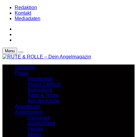
Redaktion
Kontakt
Mediadaten
Menu
Startseite
Praxis
Fischkunde
Praxis Zielfisch
Ausrüstung
Tipps & Tricks
Aus der Küche
Angelboote
Angelreviere
Dänemark
Deutschland
Florida
Italien