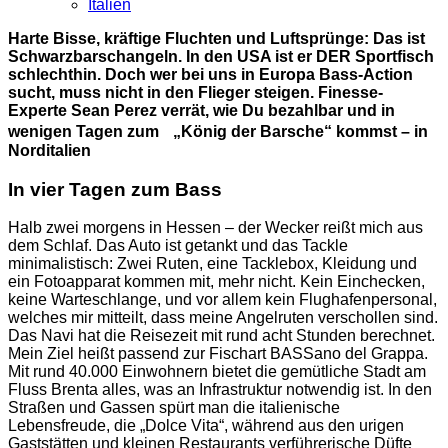
Italien
Harte Bisse, kräftige Fluchten und Luftsprünge: Das ist
Schwarzbarschangeln. In den USA ist er DER Sportfisch
schlechthin. Doch wer bei uns in Europa Bass-Action
sucht, muss nicht in den Flieger steigen. Finesse-
Experte Sean Perez verrät, wie Du bezahlbar und in
wenigen Tagen zum „König der Barsche“ kommst – in
Norditalien
In vier Tagen zum Bass
Halb zwei morgens in Hessen – der Wecker reißt mich aus
dem Schlaf. Das Auto ist getankt und das Tackle
minimalistisch: Zwei Ruten, eine Tacklebox, Kleidung und
ein Fotoapparat kommen mit, mehr nicht. Kein Einchecken,
keine Warteschlange, und vor allem kein Flughafenpersonal,
welches mir mitteilt, dass meine Angelruten verschollen sind.
Das Navi hat die Reisezeit mit rund acht Stunden berechnet.
Mein Ziel heißt passend zur Fischart BASSano del Grappa.
Mit rund 40.000 Einwohnern bietet die gemütliche Stadt am
Fluss Brenta alles, was an Infrastruktur notwendig ist. In den
Straßen und Gassen spürt man die italienische
Lebensfreude, die „Dolce Vita“, während aus den urigen
Gaststätten und kleinen Restaurants verführerische Düfte